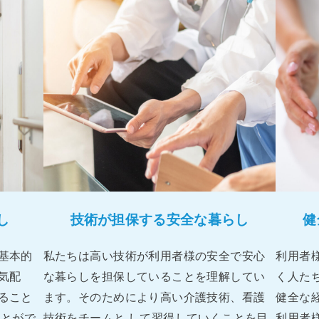
し
技術が担保する安全な暮らし
健
基本的
私たちは⾼い技術が利⽤者様の安全で安⼼
利⽤者様
気配
な暮らしを担保していることを理解してい
く⼈た
ること
ます。そのためにより⾼い介護技術、看護
健全な経
ことがで
技術をチームと して習得していくことを⽬
利⽤者