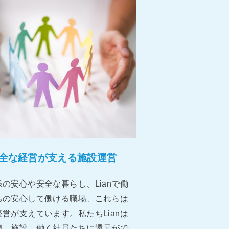
全な経営が⽀える施設運営
の安⼼や安全な暮らし、Lianで働
ちの安⼼して働ける職場、これらは
営が⽀えています。私たちLianは
様、施設、働く社員たちに還元がで