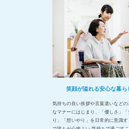
笑顔が溢れる安⼼な暮ら
気持ちの良い挨拶や⾔葉遣いなどの
なマナーにはじまり、「優しさ」「
り」「想いやり」を⽇常的に意識す
で誰もが⼼地よい 気持ちで過ごす